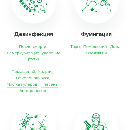
Дезинфекция
Фумигация
После смерти
,
Тары
,
Помещений
,
Дома
,
Демеркуризация (удаление
Продукции
ртути)
,
Помещений
,
Квартир
,
От коронавируса
,
Чистка кулеров
,
Плесень
,
Автотранспорт