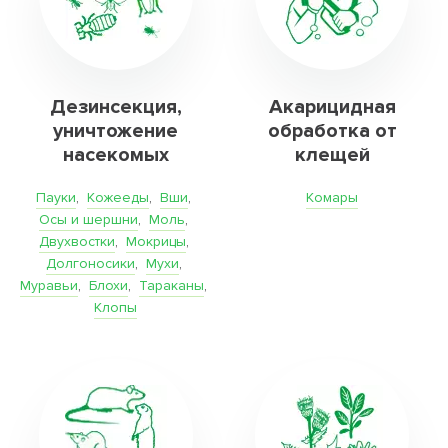
Дезинсекция,
Акарицидная
уничтожение
обработка от
насекомых
клещей
Пауки
,
Кожееды
,
Вши
,
Комары
Осы и шершни
,
Моль
,
Двухвостки
,
Мокрицы
,
Долгоносики
,
Мухи
,
Муравьи
,
Блохи
,
Тараканы
,
Клопы