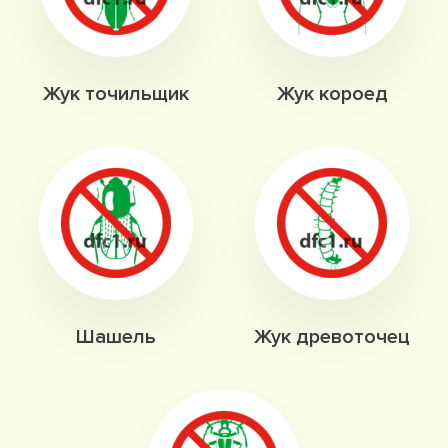
Жук точильщик
Жук короед
Шашель
Жук древоточец