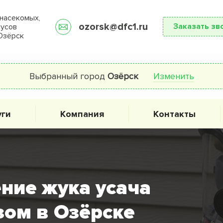
насекомых,
ozorsk@dfc1.ru
Заказать зв
русов
Озёрск
Выбранный город
Озёрск
Изменить
уги
Компания
Контакты
ние жука усача
зом в Озёрске