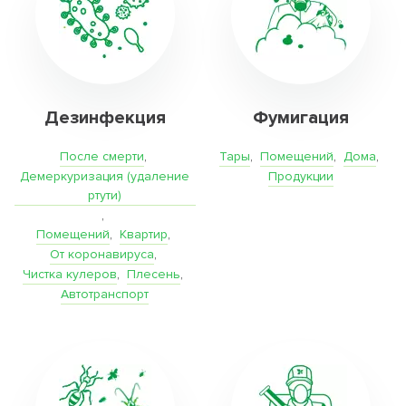
Дезинфекция
Фумигация
После смерти
,
Тары
,
Помещений
,
Дома
,
Демеркуризация (удаление
Продукции
ртути)
,
Помещений
,
Квартир
,
От коронавируса
,
Чистка кулеров
,
Плесень
,
Автотранспорт