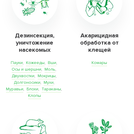
Дезинсекция,
Акарицидная
уничтожение
обработка от
насекомых
клещей
Пауки
,
Кожееды
,
Вши
,
Комары
Осы и шершни
,
Моль
,
Двухвостки
,
Мокрицы
,
Долгоносики
,
Мухи
,
Муравьи
,
Блохи
,
Тараканы
,
Клопы