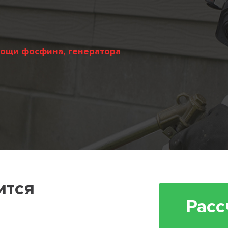
мощи фосфина, генератора
ится
Расс