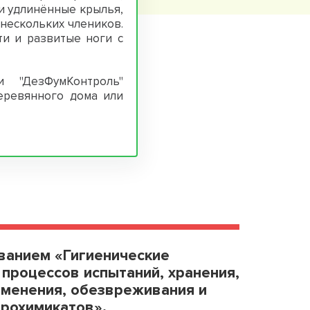
 и удлинённые крылья,
 нескольких члеников.
и и развитые ноги с
 "ДезФумКонтроль"
еревянного дома или
званием «Гигиенические
 процессов испытаний, хранения,
именения, обезвреживания и
грохимикатов».