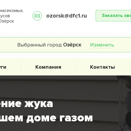
насекомых,
ozorsk@dfc1.ru
Заказать зв
русов
Озёрск
Выбранный город
Озёрск
Изменить
уги
Компания
Контакты
ние жука
шем доме газом